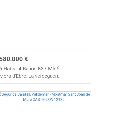
580.000 €
2
6 Habs
4 Baños
837 Mts
-
Mora d'Ebre, La verdeguera