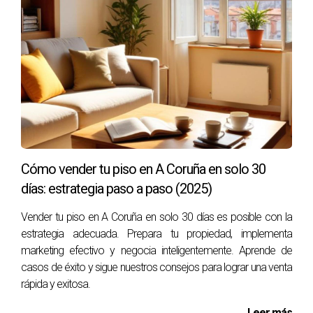
proactivo.
Caso 3: Laura y su Estrategia en Redes Sociales
-
Laura utilizó Instagram para mostrar su piso
mediante historias destacadas y publicaciones
atractivas. Su enfoque innovador le permitió conectar
con jóvenes compradores y vendió su propiedad en
menos de un mes.
Conclusión
Vender tu piso en A Coruña no tiene por qué ser
Cómo vender tu piso en A Coruña en solo 30
complicado ni llevar mucho tiempo. Siguiendo las
días: estrategia paso a paso (2025)
estrategias adecuadas de marketing online, presentando tu
inmueble correctamente y estableciendo un precio
Vender tu piso en A Coruña en solo 30 días es posible con la
competitivo, puedes lograr una venta exitosa en menos de
estrategia adecuada. Prepara tu propiedad, implementa
un mes. Recuerda que cada propiedad es única; adapta
marketing efectivo y negocia inteligentemente. Aprende de
casos de éxito y sigue nuestros consejos para lograr una venta
estos consejos a tus necesidades específicas para
rápida y exitosa.
maximizar tus posibilidades de éxito. Si estás listo para dar
el siguiente paso o tienes alguna pregunta sobre el
Leer más