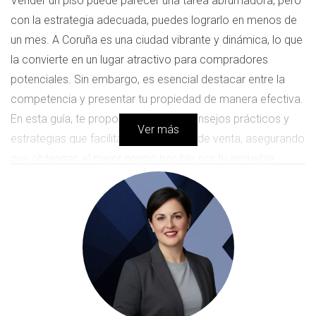
Vender un piso puede parecer una tarea abrumadora, pero
con la estrategia adecuada, puedes lograrlo en menos de
un mes. A Coruña es una ciudad vibrante y dinámica, lo que
la convierte en un lugar atractivo para compradores
potenciales. Sin embargo, es esencial destacar entre la
competencia y presentar tu propiedad de manera efectiva.
En esta guía, te proporcionaremos consejos prácticos y
Ver más
estrategias que facilitarán el proceso de venta, asegurando
que obtengas el mejor precio posible por tu inmueble.
Estrategias de Venta
Marketing Online
En la era digital, el marketing online es fundamental para
llegar a un público más amplio. Utilizar plataformas como
Idealista o Fotocasa puede ser muy efectivo. Asegúrate
de crear anuncios atractivos con fotografías de alta