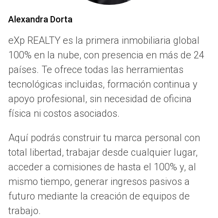
calidad y descripciones detalladas que resalten las
Alexandra Dorta
características únicas de tu piso. Además, considera
utilizar redes sociales para promocionar tu propiedad;
eXp REALTY es la primera inmobiliaria global
plataformas como Facebook e Instagram pueden ser
100% en la nube, con presencia en más de 24
herramientas poderosas para atraer compradores
países. Te ofrece todas las herramientas
interesados.
tecnológicas incluidas, formación continua y
apoyo profesional, sin necesidad de oficina
“El marketing online no solo amplía tu alcance,
física ni costos asociados.
sino que también permite interactuar
directamente con posibles compradores.”
Aquí podrás construir tu marca personal con
total libertad, trabajar desde cualquier lugar,
Presentación del Inmueble
acceder a comisiones de hasta el 100% y, al
La primera impresión cuenta, y esto es especialmente
mismo tiempo, generar ingresos pasivos a
cierto cuando se trata de vender un piso. Asegúrate de que
futuro mediante la creación de equipos de
tu propiedad esté limpia y ordenada antes de mostrarla a
trabajo.
los compradores. Considera realizar pequeñas