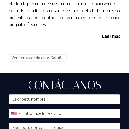
plantea la pregunta de si es un buen momento para vender tu
¿Cómo puedo determinar el precio adecuado
casa. Este artículo analiza el estado actual del mercado,
para mi piso?
presenta casos prácticos de ventas exitosas y responde
preguntas frecuentes.
Investiga propiedades similares en tu área o considera
contratar a un tasador profesional para obtener una
Leer más
valoración precisa.
¿Qué plataformas son las mejores para
Vender vivienda en A Coruña
anunciar mi propiedad?
Idealista y Fotocasa son dos de las plataformas más
populares en España para listar propiedades.
CONTÁCTANOS
¿Es recomendable utilizar agentes
inmobiliarios?
Depende de ti; los agentes pueden ofrecer experiencia
valiosa y gestionar el proceso por ti, pero también puedes
optar por hacerlo tú mismo si prefieres tener control total