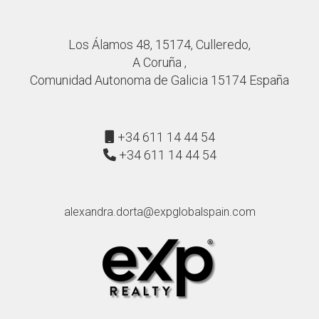
Los Álamos 48, 15174, Culleredo,
A Coruña ,
Comunidad Autonoma de Galicia 15174 España
+34 611 14 44 54
+34 611 14 44 54
alexandra.dorta@expglobalspain.com