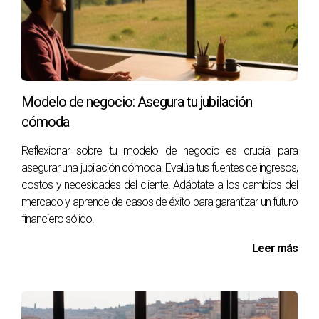
propietarios pueden beneficiarse de los aumentos en el
valor de reventa.
Implementación de prácticas
sostenibles
Modelo de negocio: Asegura tu jubilación
Adoptar un enfoque sostenible implica incorporar prácticas
cómoda
que van más allá de la simple utilización de materiales eco-
amigables. Es esencial llevar a cabo un análisis exhaustivo
Reflexionar sobre tu modelo de negocio es crucial para
de cada propiedad y de su entorno para determinar qué
asegurar una jubilación cómoda. Evalúa tus fuentes de ingresos,
costos y necesidades del cliente. Adáptate a los cambios del
medidas se pueden implementar. Esto puede incluir:
mercado y aprende de casos de éxito para garantizar un futuro
financiero sólido.
Auditorías energéticas para identificar áreas de
mejora.
Leer más
Inversiones en energías renovables como solar o
eólica.
Uso de materiales reciclables y de bajo impacto
ambiental.
Diseño de espacios que fomenten la eficiencia del