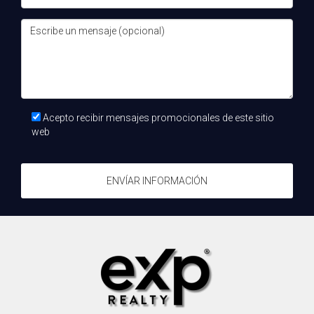
Preguntas frecuentes
¿Qué es la sostenibilidad en bienes raíces?
La sostenibilidad en bienes raíces se refiere a la práctica
de desarrollar y gestionar propiedades de manera que se
minimicen los impactos negativos en el medio ambiente y
Acepto recibir mensajes promocionales de este sitio
se maximice el uso eficiente de los recursos. Esto incluye
web
el uso de materiales ecológicos, la eficiencia energética y
la gestión de residuos.
ENVÍAR INFORMACIÓN
¿Cuáles son algunos ejemplos de prácticas
sostenibles en desarrollo inmobiliario?
Ejemplos de prácticas sostenibles incluyen el uso de
paneles solares, sistemas de recolección de agua de lluvia,
materiales reciclados y técnicas de construcción que
reducen el consumo de energía a largo plazo.