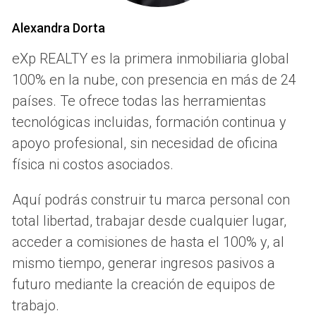
Beneficios de la sostenibilidad
Alexandra Dorta
La implementación de prácticas sostenibles en bienes
raíces ofrece una serie de beneficios tangibles que pueden
eXp REALTY es la primera inmobiliaria global
influir directamente en el crecimiento y la rentabilidad de
100% en la nube, con presencia en más de 24
una empresa.
países. Te ofrece todas las herramientas
tecnológicas incluidas, formación continua y
Mejoras en eficiencia energética
apoyo profesional, sin necesidad de oficina
La eficiencia energética es uno de los aspectos más
física ni costos asociados.
destacados de la sostenibilidad. Al adoptar tecnologías
como sistemas de calefacción y refrigeración eficientes,
Aquí podrás construir tu marca personal con
paneles solares y materiales de construcción eco-
total libertad, trabajar desde cualquier lugar,
amigables, las propiedades no solo reducen su huella de
acceder a comisiones de hasta el 100% y, al
carbono, sino que también disminuyen los costos
mismo tiempo, generar ingresos pasivos a
operativos.
futuro mediante la creación de equipos de
Atractivo para inversores
trabajo.