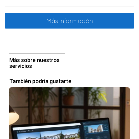
mercado. Además, su modelo de negocio se basa en la
transparencia y la ética, lo que se traduce en comisiones
Más información
claras sin sorpresas financieras. Keller Williams también
cuenta con una plataforma de tecnología avanzada, que
incluye sistemas de gestión de clientes y marketing digital.
Un enfoque integral en la formación y desarrollo de
Más sobre nuestros
agentes.
servicios
Una cultura corporativa centrada en la colaboración y
la ética.
Herramientas tecnológicas que mejoran la eficiencia
También podría gustarte
operativa.
Remax
Remax ha estado en el negocio durante décadas y ha
sabido adaptarse a los cambios en el mercado
inmobiliario. Su plataforma ofrece a los agentes un sólido
respaldo, con acceso a herramientas de marketing y