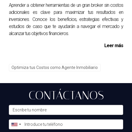
Aprender a obtener herramientas de un gran broker sin costos
colaborar con otros profesionales a nivel mundial. Además,
adicionales es clave para maximizar tus resultados en
ofrece herramientas avanzadas de marketing y una
inversiones. Conoce los beneficios, estrategias efectivas y
estructura de comisiones sin sorpresas.
estudios de caso que te ayudarán a navegar el mercado y
alcanzar tus objetivos financieros.
¿Es fácil hacer la transición a eXp Realty?
Leer más
La transición a eXp Realty es fluida, ya que la plataforma
proporciona soporte dedicado para ayudar a los nuevos
agentes a adaptarse a su sistema y aprovechar al máximo
Optimiza tus Costos como Agente Inmobiliario
las herramientas y recursos disponibles.
¿Qué tipo de formación se ofrece en Keller
Williams?
CONTÁCTANOS
Keller Williams ofrece una amplia gama de formación, que
incluye seminarios web, talleres presenciales y recursos en
línea, todos diseñados para mantener a los agentes
actualizados sobre las últimas tendencias del mercado y