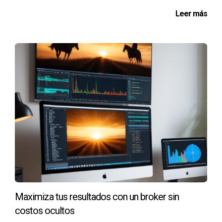
eXp Realty proporciona acceso a un conjunto amplio de
Leer más
herramientas que incluyen software de gestión de clientes,
cursos de formación continua, plataformas de marketing
digital y un entorno colaborativo en línea que facilita la
interacción entre agentes.
¿Cuál es el modelo de comisiones en Keller
Williams?
Keller Williams utiliza un modelo de comisiones que es
claro y transparente, sin costos ocultos. Los agentes
reciben un porcentaje de las comisiones de las ventas, lo
que incentiva su rendimiento y éxito.
¿Qué diferencia a Remax de otras
plataformas?
Maximiza tus resultados con un broker sin
Remax se distingue por su red internacional, lo que permite
costos ocultos
a sus agentes acceder a un mercado más amplio y