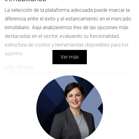
La selección de la plataforma adecuada puede marcar la
diferencia entre el éxito y el estancamiento en el mercado
inmobiliario. Aquí analizaremos tres de las opciones más
destacadas en el sector, evaluando su funcionalidad,
estructura de costos y herramientas disponibles para los
agentes.
Ver más
eXp Realty
eXp Realty ha revolucionado el panorama inmobiliario con
su enfoque innovador y su estructura de comisiones
transparente. A diferencia de las agencias tradicionales,
eXp ofrece a sus agentes la posibilidad de trabajar desde
cualquier lugar, lo que proporciona una flexibilidad
invaluable. La plataforma permite a los agentes acceder a
una amplia gama de herramientas, incluyendo software de