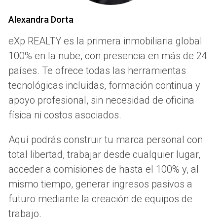
gestión de clientes y formación continua. Una de las
características más atractivas es su modelo de
Alexandra Dorta
compensación, que permite a los agentes obtener
eXp REALTY es la primera inmobiliaria global
acciones y participar en un sistema de comisiones que no
100% en la nube, con presencia en más de 24
incluye costos ocultos.
países. Te ofrece todas las herramientas
Comisiones competitivas, que permiten a los agentes
tecnológicas incluidas, formación continua y
maximizar sus ganancias.
apoyo profesional, sin necesidad de oficina
Acceso a un entorno de trabajo virtual, facilitando la
colaboración.
física ni costos asociados.
Oportunidades de formación y desarrollo profesional.
Aquí podrás construir tu marca personal con
Keller Williams
total libertad, trabajar desde cualquier lugar,
Keller Williams se ha consolidado como un referente en el
acceder a comisiones de hasta el 100% y, al
sector inmobiliario gracias a su enfoque centrado en el
mismo tiempo, generar ingresos pasivos a
agente. Esta plataforma prioriza la formación continua,
futuro mediante la creación de equipos de
ofreciendo recursos que permiten a sus agentes
trabajo.
mantenerse actualizados sobre las tendencias del