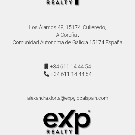
Los Álamos 48, 15174, Culleredo,
A Coruña ,
Comunidad Autonoma de Galicia 15174 España
+34 611 14 44 54
+34 611 14 44 54
alexandra.dorta@expglobalspain.com