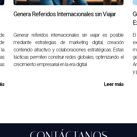
 ajustar tus objetivos y métodos ante cambios inesperados o n
Genera Referidos Internacionales sin Viajar
G
E
ad es adecuada para mí?
 de
Generar referidos internacionales sin viajar es posible
E
de
mediante estrategias de marketing digital, creación
e
alores y objetivos. Investiga la cultura de la empresa y habla co
la
contenido atractivo y colaboraciones estratégicas. Estas
me
tas
tácticas permiten construir redes globales, optimizando el
g
las
crecimiento empresarial en la era digital.
Am
bajo si siento que está aumentando?
y 
erior sobre la posibilidad de delegar tareas. También considera e
ás
Leer más
en el mercado actual?
ectiva, trabajo en equipo y adaptabilidad son altamente valorad
CONTÁCTANOS
cer una red de contactos?