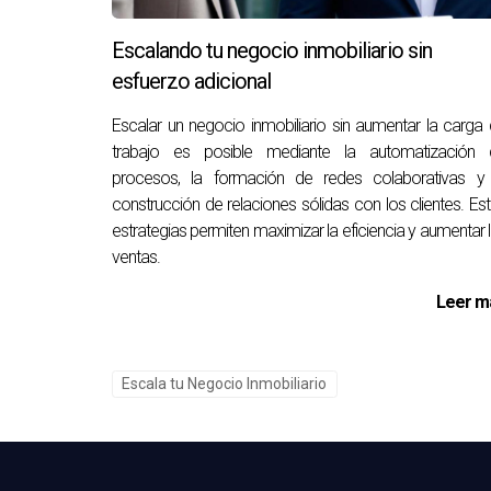
Sé flexible y adaptable:
Esté dispuesto a
Escalando tu negocio inmobiliario sin
Preguntas frecuentes
esfuerzo adicional
¿Cómo puedo saber si una oportunid
Escalar un negocio inmobiliario sin aumentar la carga
trabajo es posible mediante la automatización 
Determina si la oportunidad se alinea con tus v
procesos, la formación de redes colaborativas y 
perspectiva más clara.
construcción de relaciones sólidas con los clientes. Es
estrategias permiten maximizar la eficiencia y aumentar 
¿Cómo puedo manejar la carga de tra
ventas.
Evalúa tus responsabilidades y habla con tu sup
Leer m
personal.
¿Qué habilidades son más valoradas 
Escala tu Negocio Inmobiliario
Las habilidades en tecnología, comunicación ef
mejorar tus oportunidades laborales.
¿Cuál es la mejor manera de estable