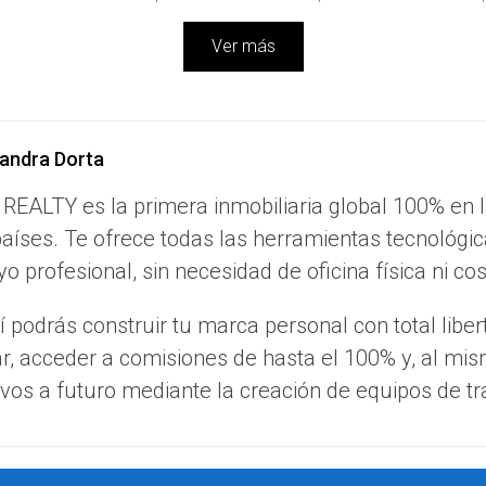
Ver más
ienestar y la sostenibilidad es esencial para crecer sin sobreca
s la posibilidad de trabajar en un entorno digital colaborativo
andra Dorta
ad necesaria para equilibrar el trabajo con la vida personal. Alg
 REALTY es la primera inmobiliaria global 100% en 
aíses. Te ofrece todas las herramientas tecnológic
los agentes recibir comisiones más altas que en modelos tradic
o profesional, sin necesidad de oficina física ni co
iva.
 formación en línea que permite a los agentes acceder a recurs
 podrás construir tu marca personal con total liber
mas digitales que simplifican procesos, permitiendo un enfoque p
ar, acceder a comisiones de hasta el 100% y, al mi
rativo donde los agentes pueden compartir éxitos y estrategia
vos a futuro mediante la creación de equipos de tr
trategias, examinemos algunos casos de éxito que han encontrad