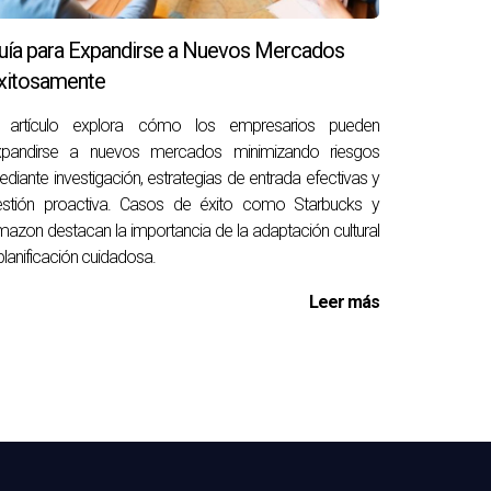
uevas oportunidades.
uía para Expandirse a Nuevos Mercados
xitosamente
l artículo explora cómo los empresarios pueden
xpandirse a nuevos mercados minimizando riesgos
n personas que trabajen allí para obtener una
diante investigación, estrategias de entrada efectivas y
estión proactiva. Casos de éxito como Starbucks y
azon destacan la importancia de la adaptación cultural
planificación cuidadosa.
stablecer límites claros entre trabajo y vida
Leer más
as. Invertir en tu educación continua puede