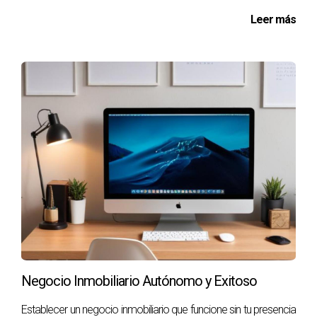
La búsqueda de asesoría experta es una muestra de
Leer más
fortaleza y deseo de crecimiento personal y profesional.
No hay que temer a pedir ayuda; al contrario, es una
estrategia inteligente que puede llevarte a lograr tus
objetivos más ambiciosos. Los momentos de
incertidumbre pueden ser la clave para encontrar un
camino más claro y efectivo hacia tus metas. Te invitamos
a reflexionar sobre tus propias circunstancias y a buscar
esa guía que puedes necesitar para seguir avanzando. A
veces, un pequeño paso hacia el asesoramiento correcto
puede ser el inicio de un gran viaje hacia el éxito.
Preguntas frecuentes
¿Qué tipo de asesoría necesito?
Negocio Inmobiliario Autónomo y Exitoso
La elección del tipo de asesoría depende de tus objetivos.
Establecer un negocio inmobiliario que funcione sin tu presencia
Evalúa tus necesidades y identifica si necesitas asesoría