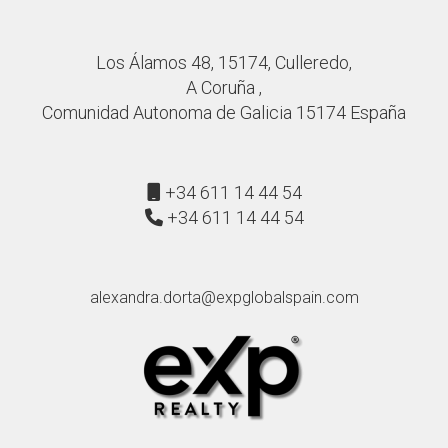
Los Álamos 48, 15174, Culleredo,
A Coruña ,
Comunidad Autonoma de Galicia 15174 España
+34 611 14 44 54
+34 611 14 44 54
alexandra.dorta@expglobalspain.com