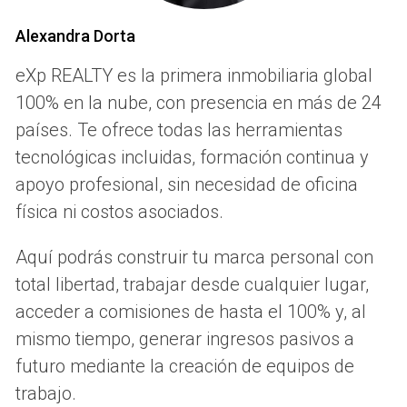
Beneficios de buscar asesoría
Alexandra Dorta
Buscar asesoría experta no solo provee conocimientos y
eXp REALTY es la primera inmobiliaria global
habilidades específicas, sino que también puede ofrecer
100% en la nube, con presencia en más de 24
una serie de beneficios tangibles que optimizan tus
países. Te ofrece todas las herramientas
resultados. Al contar con la guía adecuada, podrás:
tecnológicas incluidas, formación continua y
apoyo profesional, sin necesidad de oficina
Evitar errores comunes y costosos que podrían
física ni costos asociados.
costarte tiempo y recursos.
Obtener acceso a una red de contactos que podría
facilitarnos nuevas oportunidades.
Aquí podrás construir tu marca personal con
Recibir una perspectiva externa que puede aclarar
total libertad, trabajar desde cualquier lugar,
problemas y soluciones potenciales.
acceder a comisiones de hasta el 100% y, al
Desarrollar habilidades que de otro modo no habrías
adquirido.
mismo tiempo, generar ingresos pasivos a
Un asesor experimentado puede transformar tu enfoque,
futuro mediante la creación de equipos de
haciendo que el camino hacia tus objetivos sea más
trabajo.