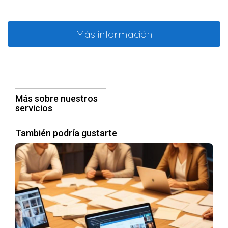
estratégico y menos incierto. La inversión en asesoría se
traduce, frecuentemente, en un retorno significativo a largo
plazo.
Más información
Estrategias para determinar cuándo
buscar ayuda
Evaluar tu situación personal te ayudará a identificar las
Más sobre nuestros
fases en las que buscar asesoría se vuelve esencial. Aquí
servicios
hay algunas estrategias clave que puedes aplicar:
También podría gustarte
Realiza una autoevaluación regular de tus habilidades
y competencias.
Establece objetivos claros y medibles que te
ayudarán a discernir cuándo necesitas ayuda.
Consulta con colegas o mentores para obtener
retroalimentación sobre tu progreso.
Presta atención a las señales de estancamiento o
frustración en tu trabajo o proyectos.