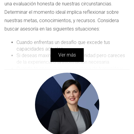
una evaluación honesta de nuestras circunstancias.
Determinar el momento ideal implica reflexionar sobre
nuestras metas, conocimientos, y recursos. Considera
buscar asesoría en las siguientes situaciones:
Cuando enfrentas un desafío que excede tus
capacidades actuales.
Ver más
Si deseas maximizar una oportunidad pero careces
de la experiencia o la información necesaria.
Cuando te encuentras en una etapa de transición y
necesitas orientación para tomar decisiones críticas.
Si sientes que tu progreso se ha estancado y deseas
explorar nuevas estrategias.
Reconocer estos momentos puede facilitar el camino
hacia el éxito y abrir puertas que antes parecían cerradas.
La autoevaluación honesta se convierte en una
herramienta clave para identificar la necesidad de
asesoría.