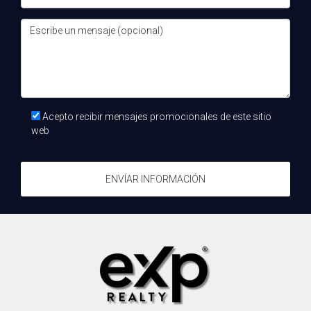
para guiar a aquellos que pueden no tener la experiencia o
los conocimientos requeridos en un área específica.
¿Cuáles son los riesgos de no buscar asesoría?
No buscar asesoría puede llevar a errores costosos,
estancamiento en tu carrera o negocio, y una falta de
Acepto recibir mensajes promocionales de este sitio
dirección clara, lo que puede resultar en la pérdida de
web
oportunidades valiosas.
ENVÍAR INFORMACIÓN