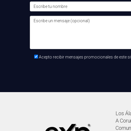
¿Qué tecnología debo utilizar como a
Las herramientas de gestión de propiedades, p
la promoción y el engagement con tus clientes
¿Existe riesgo al ser un agente inmobi
Sí, como en cualquier negocio, hay riesgos inv
construir una carrera exitosa y sostenible.
Acepto recibir mensajes promocionales de este si
Los Ál
A Coruñ
Comuni