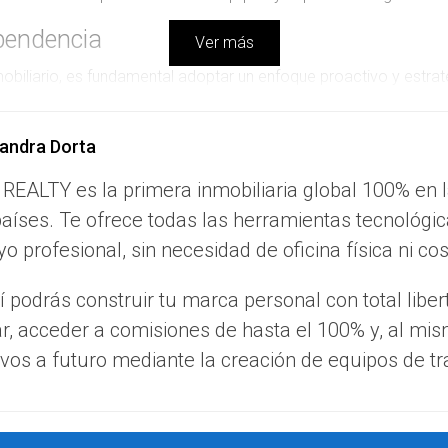
ependencia
Ver más
mobiliario, es fundamental adoptar un enfoque proactivo y estra
ino:
andra Dorta
stante es esencial. Considera inscribirte en cursos que te pro
 REALTY es la primera inmobiliaria global 100% en 
entas digitales y plataformas online para gestionar tus propieda
aíses. Te ofrece todas las herramientas tecnológic
 contactos te permitirá acceder a oportunidades, recomendacio
o profesional, sin necesidad de oficina física ni co
do o tipo de propiedad específico. Convirtiéndote en un experto
 podrás construir tu marca personal con total liber
na página web profesional, perfiles en redes sociales y conten
ar, acceder a comisiones de hasta el 100% y, al mi
vos a futuro mediante la creación de equipos de tr
 la independencia y han forjado trayectorias impresionantes. A