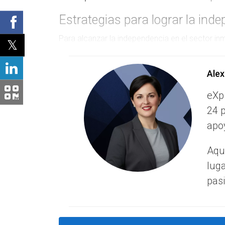
Estrategias para lograr la ind
Para alcanzar la independencia en el sector in
estrategias clave que pueden facilitar este cam
Alex
Formación continua:
La capacitación con
y gestión de propiedades.
eXp
Uso de tecnología:
Aprovecha las herrami
promocionar tus servicios.
24 p
Networking:
Construir una red sólida de
apoy
para tu éxito.
Definición de nicho:
Enfócate en un merca
Aquí
público objetivo más comprometido.
Construcción de una presencia online:
U
lug
atraer clientes potenciales.
pasi
Ejemplos de agentes exitosos
Numerosos agentes inmobiliarios han alcanzado