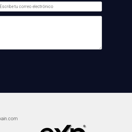
les. Considera también las redes sociales para
finidas, puedes minimizar estos riesgos y
pain.com