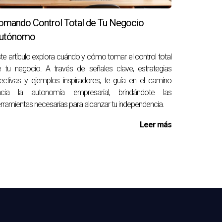
bién tiene un impacto positivo en la vida de
omando Control Total de Tu Negocio
tu futuro hoy mismo.
utónomo
te artículo explora cuándo y cómo tomar el control total
 tu negocio. A través de señales clave, estrategias
ectivas y ejemplos inspiradores, te guía en el camino
ades en gestión de clientes. La formación
acia la autonomía empresarial, brindándote las
rramientas necesarias para alcanzar tu independencia.
Leer más
r son formas efectivas de construir relaciones
rciales o propiedades sostenibles. Identificar