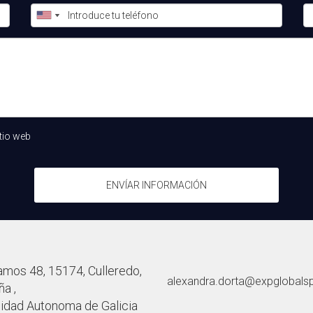
gente independiente?
lataformas de CRM, y software de marketing digital son esencia
.
liario independiente?
olucrados. Sin embargo, con un plan sólido y estrategias bien de
tio web
ENVÍAR INFORMACIÓN
amos 48, 15174, Culleredo,
alexandra.dorta@expglobals
a ,
dad Autonoma de Galicia