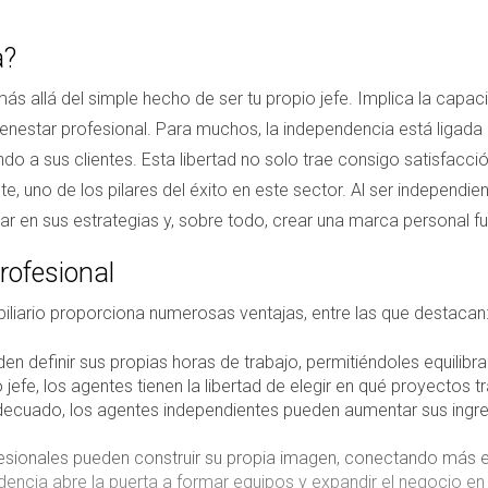
a?
ás allá del simple hecho de ser tu propio jefe. Implica la capa
nestar profesional. Para muchos, la independencia está ligada a
iendo a sus clientes. Esta libertad no solo trae consigo satisfacc
nte, uno de los pilares del éxito en este sector. Al ser indepen
 en sus estrategias y, sobre todo, crear una marca personal fue
rofesional
liario proporciona numerosas ventajas, entre las que destacan
n definir sus propias horas de trabajo, permitiéndoles equilibra
 jefe, los agentes tienen la libertad de elegir en qué proyectos 
cuado, los agentes independientes pueden aumentar sus ingreso
sionales pueden construir su propia imagen, conectando más e
encia abre la puerta a formar equipos y expandir el negocio en e