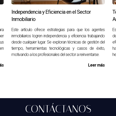
ependencia no solo transforma tu vida profesional, sino que tam
Independencia y Eficiencia en el Sector
T
a emprender, así que da ese primer paso y comienza a construir 
Inmobiliario
A
ara
Este artículo ofrece estrategias para que los agentes
Es
ner
 ser un agente inmobiliario independiente?
inmobiliarios logren independencia y eficiencia trabajando
de
tus
desde cualquier lugar. Se exploran técnicas de gestión del
ef
negociación, marketing, conocimientos de la industria, y habilid
 en
tiempo, herramientas tecnológicas y casos de éxito,
h
l.
motivando a los profesionales del sector a reinventarse.
he
ontactos efectiva?
ás
Leer más
 en redes sociales, y cooperar con otros profesionales del secto
es de negocio.
 inmobiliario?
s nichos populares incluyen propiedades de lujo, inmuebles come
CONTÁCTANOS
rgo plazo.