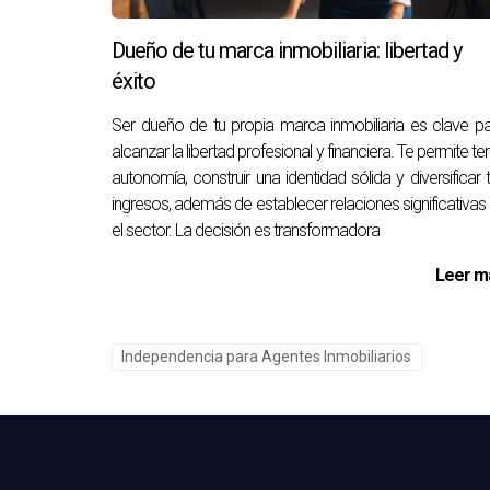
Recuerda que cada paso que tomes hacia tu ind
Dueño de tu marca inmobiliaria: libertad y
quienes te rodean. Es un viaje que vale la pen
éxito
Preguntas frecuentes
Ser dueño de tu propia marca inmobiliaria es clave p
alcanzar la libertad profesional y financiera. Te permite te
¿Qué habilidades son necesarias para
autonomía, construir una identidad sólida y diversificar 
Las habilidades clave incluyen capacidades de 
ingresos, además de establecer relaciones significativas
continua en estas áreas también es fundamenta
el sector. La decisión es transformadora
¿Cómo puedo establecer una red de c
Leer m
Asistir a eventos de industria, unirse a grupos
valiosas que pueden traducirse en oportunidad
Independencia para Agentes Inmobiliarios
¿Cuál es el mejor nicho en el mercado
Depende de tus intereses y habilidades. Alguno
un nicho que te apasione puede dar frutos a la