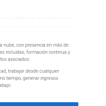
tégico. A continuación, se presentan algunas
porcionen habilidades en marketing, negociación
la nube, con presencia en más de
des, interactuar con los clientes y
as incluidas, formación continua y
nes y colaboraciones que pueden ser cruciales
stos asociados.
 en un área particular, puedes atraer a un
tad, trabajar desde cualquier
ido valioso pueden destacar tu experiencia y
smo tiempo, generar ingresos
abajo.
quí algunos ejemplos que pueden inspirarte: