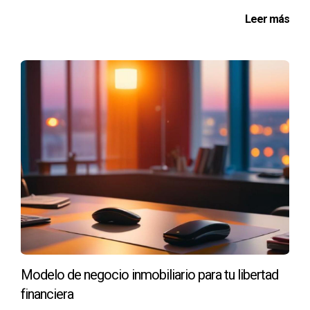
última instancia, sus cifras de ventas.
Leer más
El éxito en el sector inmobiliario no se trata solo
de cerrar tratos, sino de construir relaciones
duraderas y significativas con los clientes.
Reflexión Motivacional
En el sector inmobiliario, el camino hacia el éxito está
pavimentado con el compromiso hacia el aprendizaje y la
mejora continua. Adoptar un enfoque orientado hacia la
capacitación y la colaboración no solo enriquece las
habilidades profesionales, sino que también fortalece la
conexión con cada cliente. El viaje de un agente
inmobiliario es una travesía de constante evolución; cada
experiencia trae consigo una lección y cada cliente una
Modelo de negocio inmobiliario para tu libertad
oportunidad de crecimiento. Al final del día, el verdadero
financiera
valor de un agente radica en su capacidad para adaptarse