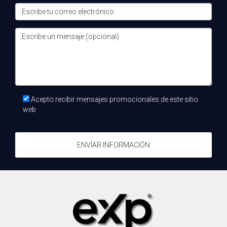
gestión de clientes son fundamentales. También es
recomendable estudiar regulaciones locales y procesos de
cierre de ventas para conocer todos los aspectos del
negocio.
¿Con qué frecuencia debería un agente
participar en actividades de formación
continua?
Acepto recibir mensajes promocionales de este sitio
web
Los agentes deben participar en actividades de formación
continua al menos cada seis meses para mantenerse
actualizados sobre las tendencias del mercado y nuevas
ENVÍAR INFORMACIÓN
herramientas disponibles. La formación regular es clave
para el desarrollo profesional.
¿Cómo puede la tecnología ayudar a un agente
a mejorar su rendimiento?
La tecnología ayuda a los agentes a gestionar sus