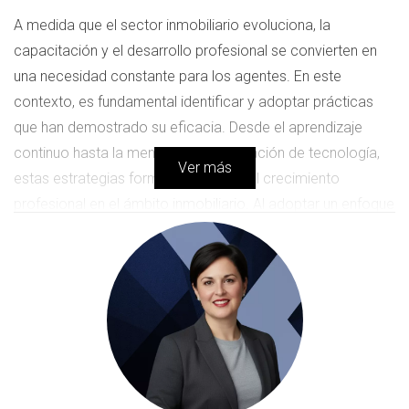
A medida que el sector inmobiliario evoluciona, la
capacitación y el desarrollo profesional se convierten en
una necesidad constante para los agentes. En este
contexto, es fundamental identificar y adoptar prácticas
que han demostrado su eficacia. Desde el aprendizaje
continuo hasta la mentoría y la integración de tecnología,
Ver más
estas estrategias forman el núcleo del crecimiento
profesional en el ámbito inmobiliario. Al adoptar un enfoque
proactivo hacia la educación, los agentes no solo se
preparan para los desafíos del mercado, sino que también
establecen relaciones sólidas con sus clientes,
fundamental en un negocio basado en la confianza.
Estrategias de Formación
Las estrategias de formación son diversas y deben