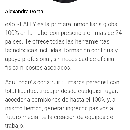
adaptarse a las necesidades de cada agente. Sin
embargo, existen enfoques que han demostrado ser
Alexandra Dorta
universalmente efectivos en el desarrollo de profesionales
eXp REALTY es la primera inmobiliaria global
exitosos en el sector inmobiliario.
100% en la nube, con presencia en más de 24
Aprendizaje Continuo
países. Te ofrece todas las herramientas
El aprendizaje continuo es un concepto que debe
tecnológicas incluidas, formación continua y
integrarse en la cultura de cualquier agente inmobiliario que
apoyo profesional, sin necesidad de oficina
aspire a ser líder en su campo. La capacitación no debe
física ni costos asociados.
limitarse a la fase inicial de la carrera; más bien, debe ser un
proceso constante. La participación en cursos, seminarios
Aquí podrás construir tu marca personal con
y talleres actualiza los conocimientos sobre tendencias del
total libertad, trabajar desde cualquier lugar,
mercado, herramientas tecnológicas y regulaciones. Por
acceder a comisiones de hasta el 100% y, al
ejemplo, seguir cursos sobre marketing digital puede
mismo tiempo, generar ingresos pasivos a
proporcionar a los agentes las herramientas necesarias
futuro mediante la creación de equipos de
para mejorar su presencia en línea y atraer a más clientes.
trabajo.
Este enfoque también promueve una mentalidad de