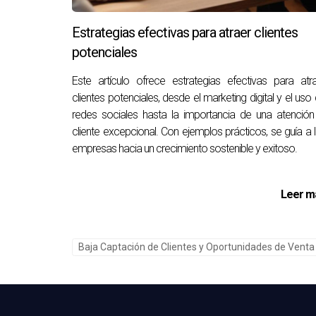
estrategia de ventas.
Estrategias efectivas para atraer clientes
Reflexiones Finales
potenciales
El uso de un CRM inmobiliario no es solo una 
Este artículo ofrece estrategias efectivas para atr
clientes potenciales, desde el marketing digital y el uso
manera en que los agentes gestionan su negocio
redes sociales hasta la importancia de una atención
incorporar un CRM a sus operaciones, los agente
cliente excepcional. Con ejemplos prácticos, se guía a 
en tecnología es invertir en el futuro de su ne
empresas hacia un crecimiento sostenible y exitoso.
Preguntas Frecuentes
Leer m
¿Qué es un CRM inmobiliario?
Un CRM inmobiliario es un software diseñado es
contactos, automatizar tareas y analizar el rend
Baja Captación de Clientes y Oportunidades de Venta
¿Cuáles son las características princ
Las características principales incluyen gesti