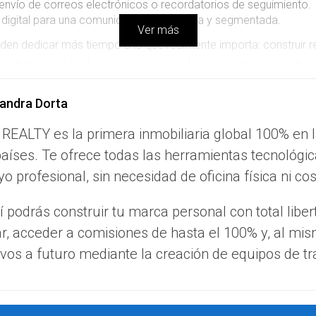
envío de correos electrónicos o recordatorios de seguimiento.
 digital para una comunicación más fluida y segmentada.
Ver más
en dedicar más tiempo a lo que realmente importa: construir rel
nistrativas se traduce en un mayor enfoque en estrategias de ve
s
andra Dorta
encia, un sistema que mejora la experiencia del cliente. A cont
 REALTY es la primera inmobiliaria global 100% en 
aíses. Te ofrece todas las herramientas tecnológic
ceder a un historial detallado de interacciones previas, los age
o profesional, sin necesidad de oficina física ni co
e programar seguimientos automáticos, asegurando que ningún c
 podrás construir tu marca personal con total liber
preferencias y comportamientos de los clientes, los agentes pue
ar, acceder a comisiones de hasta el 100% y, al mi
sfacción del cliente, sino que también genera una mayor probabil
vos a futuro mediante la creación de equipos de tr
es