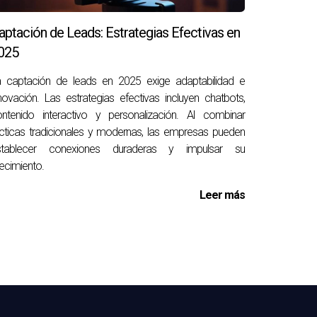
aptación de Leads: Estrategias Efectivas en
025
 adecuadas pueden transformar drásticamente la
a captación de leads en 2025 exige adaptabilidad e
novación. Las estrategias efectivas incluyen chatbots,
facilitando la toma de decisiones. Al
ntenido interactivo y personalización. Al combinar
clientes en el centro de su estrategia. Invertir
cticas tradicionales y modernas, las empresas pueden
que estas herramientas pueden ofrecer.
stablecer conexiones duraderas y impulsar su
ecimiento.
Leer más
ones con clientes, organizar datos de
nalidades útiles para el sector.
iones, análisis de rendimiento, automatización