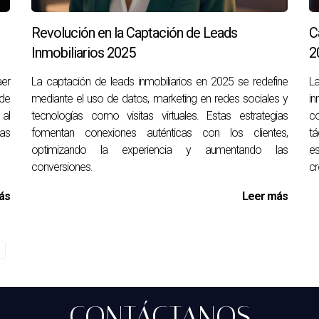
Revolución en la Captación de Leads
C
Inmobiliarios 2025
2
tendencia; es una necesidad en la actualidad. Las herramientas
aer
La captación de leads inmobiliarios en 2025 se redefine
L
 de
mediante el uso de datos, marketing en redes sociales y
in
, optimizando procesos, mejorando la experiencia del cliente y 
 al
tecnologías como visitas virtuales. Estas estrategias
co
s no solo aumentan su eficiencia, sino que también sitúan a sus 
las
fomentan conexiones auténticas con los clientes,
tá
gocio; la clave es actuar ahora y aprovechar todas las ventajas 
optimizando la experiencia y aumentando las
e
conversiones.
cr
ás
Leer más
pecíficamente para ayudar a los agentes a gestionar sus relaci
imiento de ventas. Este tipo de software integra diversas funcio
ipales de un CRM inmobiliario?
ón de contactos, segmentación de leads, seguimiento de interacc
CONTÁCTANOS