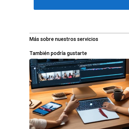
Un CRM proporciona una valiosa inteligencia d
de datos, los agentes pueden:
Evaluar la eficacia de diferentes campañ
Identificar tendencias emergentes en el 
Obtener informes detallados sobre el ren
Más sobre nuestros servicios
Este enfoque basado en datos no solo mejora la
También podría gustarte
Ejemplos y Casos de Éxito
Para ilustrar la efectividad de los CRM en el 
Agencia Inmobiliaria XYZ:
Esta agencia 
en la conversión de clientes potenciales
Inmobiliaria ABC:
Al utilizar las herrami
sostenibles, ajustando así su oferta y l
Real Estate Group:
Mediante la personaliz
del 40% en ventas referidas durante el a
La integración efectiva de un CRM puede