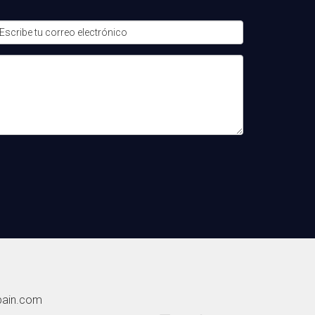
 en las ventas.
r las interacciones con los clientes. Además,
pacitación del equipo. Muchos proveedores
ones desde software gratuito hasta soluciones
gocio.
pain.com