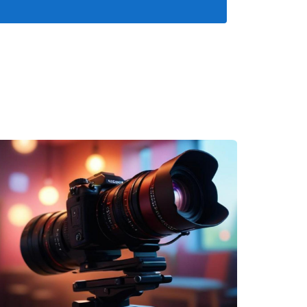
tadas. A través de su capacidad de análisis
canzables.
es una ventaja competitiva significativa.
tran su impacto:
eads, lo que resultó en un incremento del 30%
eciente en la demanda de propiedades
 sus clientes, lo que resultó en un incremento
 las relaciones con clientes y la