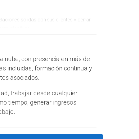
aciones sólidas con sus clientes y cerrar
nta efectivas.
inuación, se describen cómo estas herramientas
la nube, con presencia en más de
as incluidas, formación continua y
ntes pueden personalizar su enfoque, lo que
stos asociados.
liente quede desatendido.
tad, trabajar desde cualquier
den anticiparse a sus necesidades.
smo tiempo, generar ingresos
idad de ventas adicionales y referidos, creando
abajo.