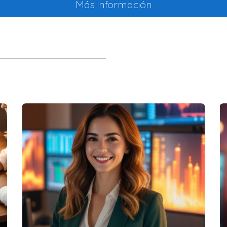
e negocio, permitiendo a los agentes tomar decisiones fundamen
Más información
as de marketing y hacer ajustes en tiempo real.
mercado, lo que les permite actuar proactivamente.
dimiento de ventas, ayudando a establecer metas realistas y al
 estrategia de ventas, sino que también proporciona a los agent
sector inmobiliario, consideremos tres casos de éxito que demues
implementó un CRM que permitió automatizar el seguimiento de l
 en compradores.
entas de análisis del CRM, pudieron identificar una tendencia cr
ogrando un aumento del 25% en ventas en ese segmento.
ación de las interacciones a través del CRM, lograron fidelizar a
ño pasado.
 provocar cambios drásticos en la forma en que se gestionan