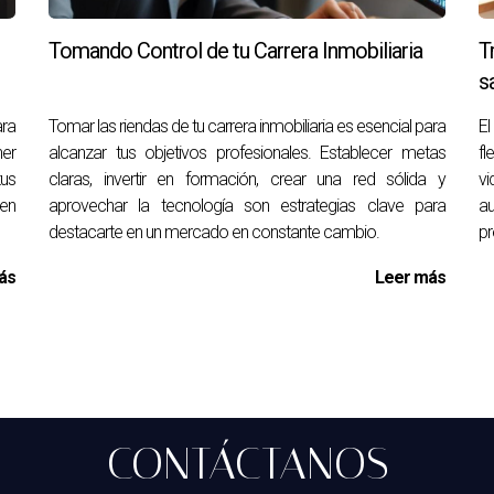
Tomando Control de tu Carrera Inmobiliaria
T
s
 lanzar un negocio inmobiliario?
ara
Tomar las riendas de tu carrera inmobiliaria es esencial para
E
ner
alcanzar tus objetivos profesionales. Establecer metas
fl
ncluyen gastos de marketing, licencias, seguros y gastos opera
tus
claras, invertir en formación, crear una red sólida y
vi
s inversiones iniciales necesarias.
 en
aprovechar la tecnología son estrategias clave para
au
destacarte en un mercado en constante cambio.
pr
gestionar mi propio negocio inmobiliario?
 ventas, marketing, administración financiera y un profundo con
ás
Leer más
des interpersonales sólidas.
tactos sólida antes de salir de una agencia?
 grupos de networking y colaborar en proyectos comunitarios pued
ntes y colegas es esencial.
CONTÁCTANOS
ectivas para un nuevo negocio inmobiliario?