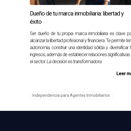
cambios del entorno.
Dueño de tu marca inmobiliaria: libertad y
Preguntas Frecuentes
éxito
¿Cuáles son los costos asociados con
Ser dueño de tu propia marca inmobiliaria es clave p
alcanzar la libertad profesional y financiera. Te permite te
Los costos pueden variar, pero generalmente i
autonomía, construir una identidad sólida y diversificar 
presupuesto detallado para comprender mejor la
ingresos, además de establecer relaciones significativas
el sector. La decisión es transformadora
¿Qué habilidades son necesarias para 
Las habilidades clave incluyen competencia en
Leer m
útil tener habilidades de negociación y habilida
¿Cómo puedo construir una red de con
Independencia para Agentes Inmobiliarios
Participar en eventos de la industria, unirse a
Además, mantener relaciones con antiguos clie
¿Qué estrategias de marketing son ef