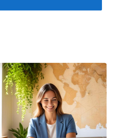
io. Aquí hay tres ejemplos inspiradores:
inmobiliaria, enfocándose en propiedades de
imiento del 60% en sus primeros dos años.
ía enfocarse en la inversión inmobiliaria.
r a nuevos inversores en su primer año.
 se centró en el servicio personalizado y la
titivo.
ad la visión personal de éxito.”
 traer tanto desafíos como oportunidades. Es
a decisión. Si bien el camino del emprendimiento
con la satisfacción de construir algo propio.
icación y la capacidad de adaptarse a los