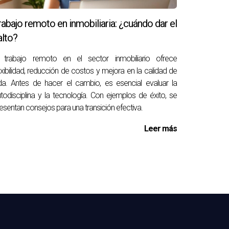
rabajo remoto en inmobiliaria: ¿cuándo dar el
alto?
l trabajo remoto en el sector inmobiliario ofrece
exibilidad, reducción de costos y mejora en la calidad de
tivos. Es recomendable elaborar un
da. Antes de hacer el cambio, es esencial evaluar la
todisciplina y la tecnología. Con ejemplos de éxito, se
esentan consejos para una transición efectiva.
ocimiento del mercado inmobiliario. También es
Leer más
e ayudarte a construir una red efectiva.