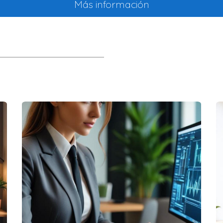
Más información
te de una agencia a ser dueños de su propio negocio inmobiliar
abajando en una agencia, María decidió lanzar su propia firma 
n enfoque innovador en la publicidad digital, ha logrado un crec
 una agencia local, pero rápidamente se dio cuenta de que quer
, emprendió una consultoría que ahora se especializa en asesora
na agencia grande para abrir una boutique inmobiliaria. Su visión
 clientes leales y un crecimiento sostenido en un mercado compe
rio le permite a uno forjar su propio camino, haciendo realid
 para lanzar tu propio negocio es un paso monumental que puede
 habilidades, experiencia y red de contactos antes de tomar est
rece la posibilidad de crecimiento personal y profesional, junto 
ecursos y recuerda que el éxito radica en la preparación, la ded