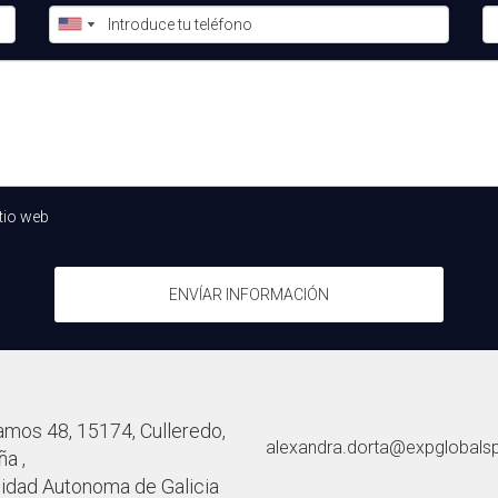
e un sitio web profesional, utilizar redes sociales, desarrollar un
ación en el enfoque es clave para diferenciarse en el mercado.
 esta transición?
 una base sólida de experiencia, una red de contactos establec
rte por la presión externa.
tio web
ENVÍAR INFORMACIÓN
amos 48, 15174, Culleredo,
alexandra.dorta@expglobals
a ,
dad Autonoma de Galicia