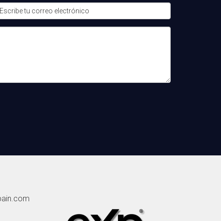
 blog con contenido valioso y realizar
ida y un plan financiero en marcha. Asegúrate
pain.com