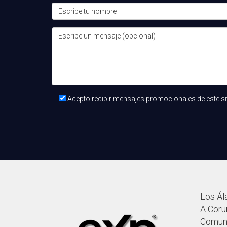
Las estrategias efectivas incluyen la creación d
campañas publicitarias dirigidas. La personaliz
¿Cuál es el mejor momento para hacer
El mejor momento es cuando sientes que tienes
de hacerlo cuando te sientas listo y no apresura
Acepto recibir mensajes promocionales de este si
Los Ál
A Coruñ
Comuni