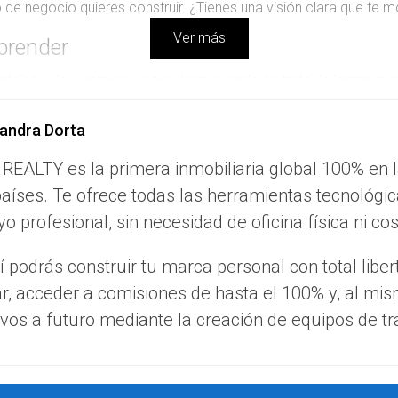
 de negocio quieres construir. ¿Tienes una visión clara que te m
Ver más
prender
ntajas y desventajas a considerar cuando se trata de lanzar su p
ma de decisiones.
andra Dorta
 REALTY es la primera inmobiliaria global 100% en 
 negocio, lo que significa que puedes establecer tus propias est
aíses. Te ofrece todas las herramientas tecnológic
comisiones que compartir con una agencia, tus ganancias pued
 la oportunidad de construir y fortalecer tu propia marca, lo q
o profesional, sin necesidad de oficina física ni co
 podrás construir tu marca personal con total liber
ar, acceder a comisiones de hasta el 100% y, al mi
equiere una inversión inicial, y sin una planificación adecuada, l
os los aspectos del negocio por tu cuenta, desde la administra
vos a futuro mediante la creación de equipos de tr
nmobiliario es volátil, y la falta de respaldo puede hacer que s